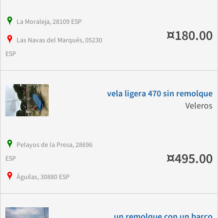
La Moraleja, 28109 ESP
¤180.00
Las Navas del Marqués, 05230
ESP
vela ligera 470 sin remolque
Veleros
Pelayos de la Presa, 28696
¤495.00
ESP
Águilas, 30880 ESP
un remolque con un barco