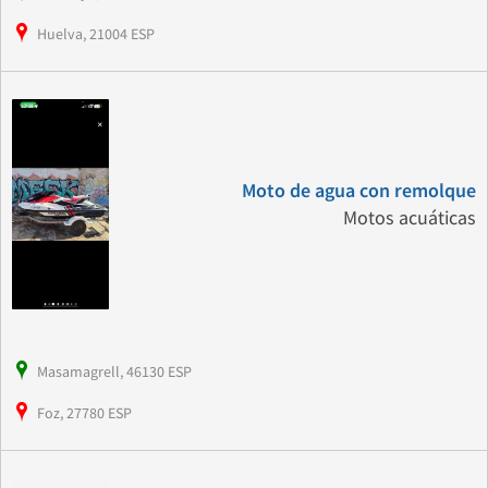
Huelva, 21004 ESP
Moto de agua con remolque
Motos acuáticas
Masamagrell, 46130 ESP
Foz, 27780 ESP