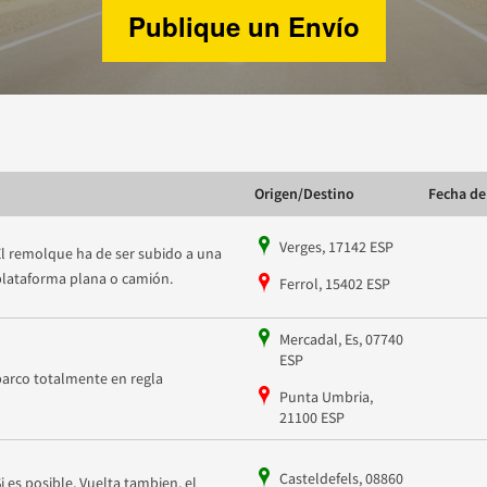
Publique un Envío
Origen/Destino
Fecha de
Verges, 17142 ESP
El remolque ha de ser subido a una
plataforma plana o camión.
Ferrol, 15402 ESP
Mercadal, Es, 07740
ESP
barco totalmente en regla
Punta Umbria,
21100 ESP
Casteldefels, 08860
Si es posible, Vuelta tambien, el