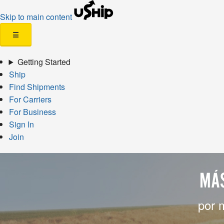
Skip to main content
☰
Getting Started
Ship
Find Shipments
For Carriers
For Business
Sign In
Join
MÁS
por 