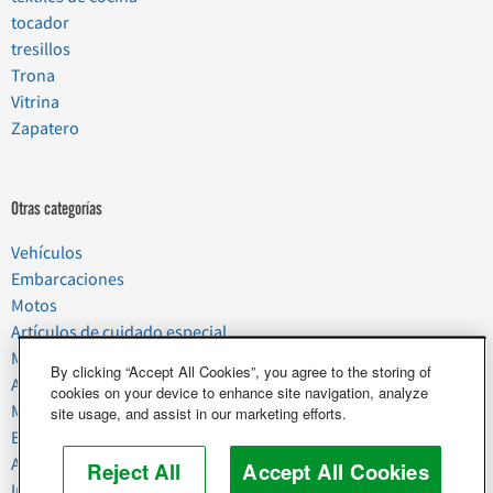
tocador
tresillos
Trona
Vitrina
Zapatero
Otras categorías
Vehículos
Embarcaciones
Motos
Artículos de cuidado especial
Mudanzas
By clicking “Accept All Cookies”, you agree to the storing of
Artículos del hogar
cookies on your device to enhance site navigation, analyze
Mascotas
site usage, and assist in our marketing efforts.
Basura y chatarra
Alimentos y agricultura
Reject All
Accept All Cookies
Industria y negocios