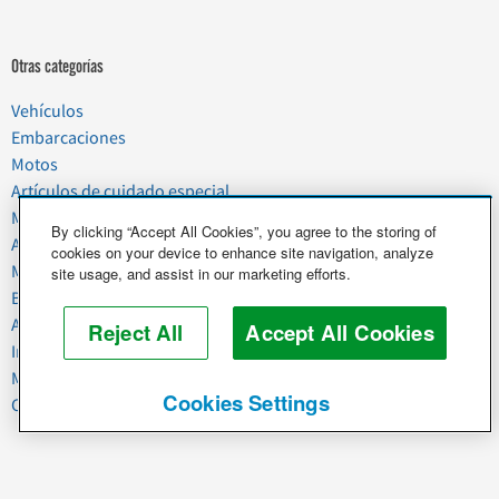
Otras categorías
Vehículos
Embarcaciones
Motos
Artículos de cuidado especial
Mudanzas
By clicking “Accept All Cookies”, you agree to the storing of
Artículos del hogar
cookies on your device to enhance site navigation, analyze
Mascotas
site usage, and assist in our marketing efforts.
Basura y chatarra
Alimentos y agricultura
Reject All
Accept All Cookies
Industria y negocios
Maquinaria pesada
Cookies Settings
Caballos y ganado