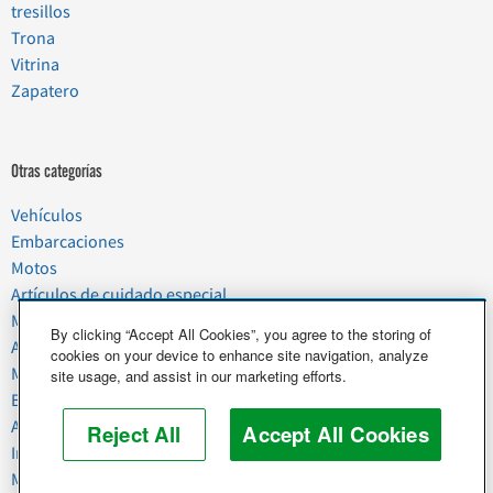
tresillos
Trona
Vitrina
Zapatero
Otras categorías
Vehículos
Embarcaciones
Motos
Artículos de cuidado especial
Mudanzas
By clicking “Accept All Cookies”, you agree to the storing of
Artículos del hogar
cookies on your device to enhance site navigation, analyze
Mascotas
site usage, and assist in our marketing efforts.
Basura y chatarra
Alimentos y agricultura
Reject All
Accept All Cookies
Industria y negocios
Maquinaria pesada