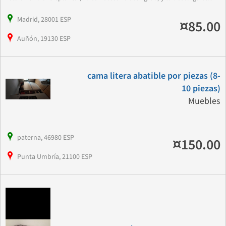
Madrid, 28001 ESP
¤85.00
Auñón, 19130 ESP
cama litera abatible por piezas (8-
10 piezas)
Muebles
paterna, 46980 ESP
¤150.00
Punta Umbría, 21100 ESP