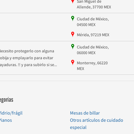
San Miguel de
Allende, 37700 MEX
Ciudad de México,
04500 MEX
Mérida, 97219 MEX
Ciudad de México,
Necesito protegerlo con alguna
06000 MEX
cobija y emplayarlo para evitar
Monterrey, 66220
ayaduras. !! y para subirlo si se...
MEX
egorías
Vidrio/frágil
Mesas de billar
Pianos
Otros artículos de cuidado
especial