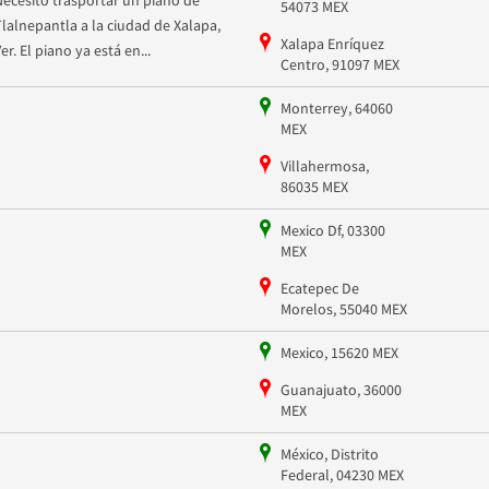
Necesito trasportar un piano de
54073 MEX
Tlalnepantla a la ciudad de Xalapa,
Xalapa Enríquez
er. El piano ya está en...
Centro, 91097 MEX
Monterrey, 64060
MEX
Villahermosa,
86035 MEX
Mexico Df, 03300
MEX
Ecatepec De
Morelos, 55040 MEX
Mexico, 15620 MEX
Guanajuato, 36000
MEX
México, Distrito
Federal, 04230 MEX