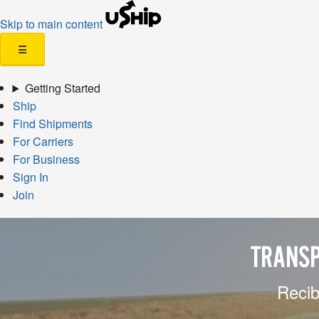
Skip to main content
☰
Getting Started
Ship
Find Shipments
For Carriers
For Business
Sign In
Join
TRANSP
Recib