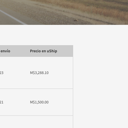
 envío
Precio en uShip
23
M$3,288.10
21
M$1,500.00